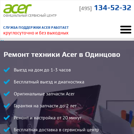
134-52-32
[495]
ОФИЦИАЛЬНЫЙ СЕРВИСНЫЙ ЦЕНТР
СЛУЖБА ПОДДЕРЖКИ ACER РАБОТАЕТ
круглосуточно и без выходных
“
Понравилось, что курьер сам отвез и привез ноутбук
ВСЕ ОТЗЫВЫ
Ремонт техники Acer в Одинцово
Выезд на дом до 1-3 часов
Бесплатный выезд и диагностика
Оригинальные запчасти Acer
Гарантия на запчасти до 2 лет
Ремонт и настройка от 20 минут
Бесплатная доставка в сервисный центр