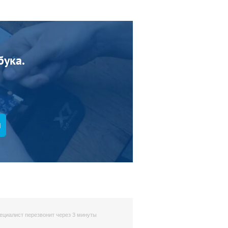
бука.
Я
ециалист перезвонит через 3 минуты