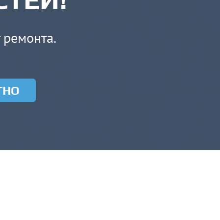
т ремонта.
ТНО