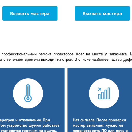
Вызвать мастера
Вызвать мастера
 профессиональный ремонт проекторов Acer на месте у заказчика. 
 с течением времени выходит из строя. В списке наиболее частых дефе
ерегрев и отключение. При
Нет сигнала. После проверки
том устройство шумно работает
мастер выясняет, нужно ли
 становится горячим на ощупь.
перенастроить ПО или речь о