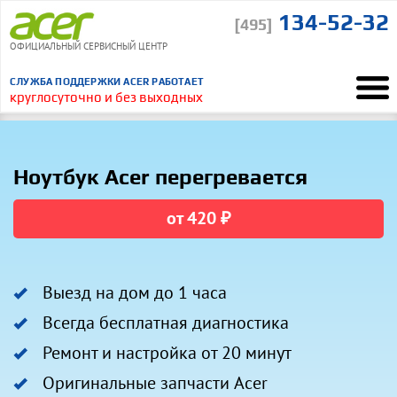
134-52-32
[495]
ОФИЦИАЛЬНЫЙ СЕРВИСНЫЙ ЦЕНТР
СЛУЖБА ПОДДЕРЖКИ ACER РАБОТАЕТ
круглосуточно и без выходных
Ремонт Acer
Ремонт ноутбуков
Неисправности
Сильно нагревается
“
Понравилось, что курьер сам отвез и привез ноутбук
ВСЕ ОТЗЫВЫ
Ноутбук Acer перегревается
от 420 ₽
Выезд на дом до 1 часа
Всегда бесплатная диагностика
Ремонт и настройка от 20 минут
Оригинальные запчасти Acer