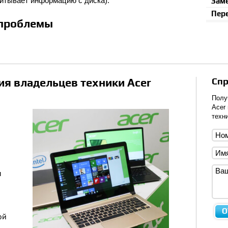
читывает информацию с диска).
Зам
Пер
проблемы
я владельцев техники Acer
Спр
Полу
Acer
техни
п
ой