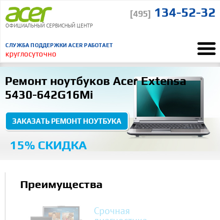
134-52-32
[495]
ОФИЦИАЛЬНЫЙ СЕРВИСНЫЙ ЦЕНТР
СЛУЖБА ПОДДЕРЖКИ ACER РАБОТАЕТ
круглосуточно
Ремонт Acer
Ремонт ноутбуков
Acer Extensa 5430-642G16Mi
“
Ремонт ноутбуков Acer Extensa
Понравилось, что курьер сам отвез и привез ноутбук
5430-642G16Mi
ВСЕ ОТЗЫВЫ
ЗАКАЗАТЬ РЕМОНТ НОУТБУКА
15% СКИДКА
Преимущества
Срочная