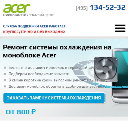
134-52-32
[495]
ОФИЦИАЛЬНЫЙ СЕРВИСНЫЙ ЦЕНТР
СЛУЖБА ПОДДЕРЖКИ ACER РАБОТАЕТ
круглосуточно и без выходных
Ремонт Acer
Ремонт моноблоков
Замена системы охлаждения
“
Ремонт системы охлаждения на
Понравилось, что курьер сам отвез и привез ноутбук
моноблоке Acer
ВСЕ ОТЗЫВЫ
Бесплатно доставим моноблок в сервисный центр
Подберем необходимые запчасти
В самые короткие сроки выполним ремонт или замену
Доставим моноблок обратно в удобное для вас место
ЗАКАЗАТЬ ЗАМЕНУ СИСТЕМЫ ОХЛАЖДЕНИЯ
ОТ 800 ₽