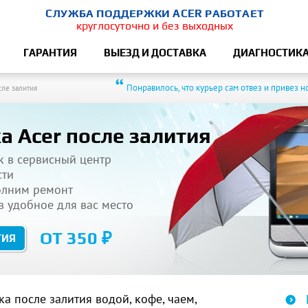
СЛУЖБА ПОДДЕРЖКИ ACER РАБОТАЕТ
круглосуточно и без выходных
ГАРАНТИЯ
ВЫЕЗД И ДОСТАВКА
ДИАГНОСТИК
“
Понравилось, что курьер сам отвез и привез н
сле залития
 Acer после залития
к в сервисный центр
сти
олним ремонт
 удобное для вас место
ОТ 350 ₽
ТИЯ
 после залития водой, кофе, чаем,