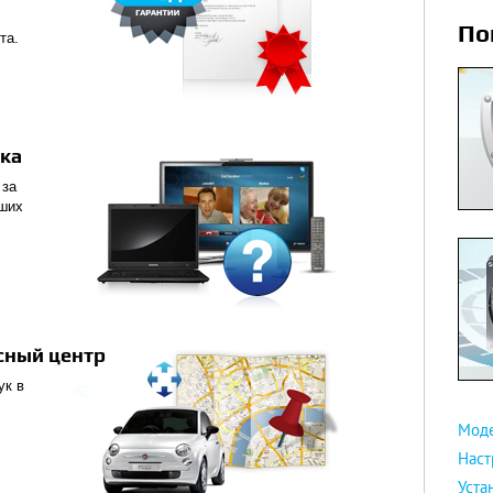
По
та.
ика
 за
аших
сный центр
ук в
Мод
Наст
Уста