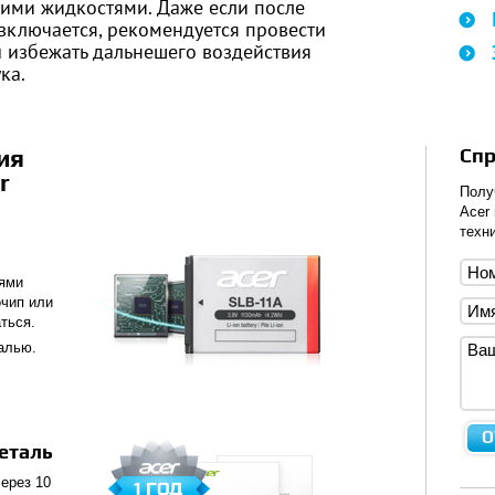
ими жидкостями. Даже если после
ключается, рекомендуется провести
ы избежать дальнешего воздействия
ка.
ия
Спр
r
Полу
Acer
техни
тями
чип или
ться.
алью.
еталь
ерез 10