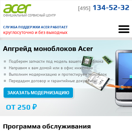
134-52-32
[495]
ОФИЦИАЛЬНЫЙ СЕРВИСНЫЙ ЦЕНТР
СЛУЖБА ПОДДЕРЖКИ ACER РАБОТАЕТ
круглосуточно и без выходных
Ремонт Acer
Ремонт моноблоков
Модернизация
“
Апгрейд моноблоков Acer
Понравилось, что курьер сам отвез и привез ноутбук
ВСЕ ОТЗЫВЫ
Подберем запчасти под модель вашего моноблока
Направим к вам домой или в офис инженера
Выполним модернизацию и протестируем моноблок
Передадим договор и гарантийные документы
ЗАКАЗАТЬ МОДЕРНИЗАЦИЮ
ОТ 250 ₽
Программа обслуживания